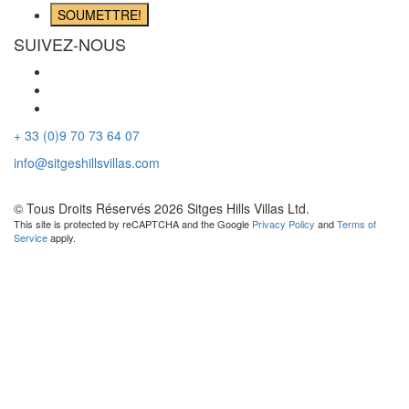
SUIVEZ-NOUS
+ 33 (0)9 70 73 64 07
info@sitgeshillsvillas.com
© Tous Droits Réservés 2026 Sitges Hills Villas Ltd.
This site is protected by reCAPTCHA and the Google
Privacy Policy
and
Terms of
Service
apply.