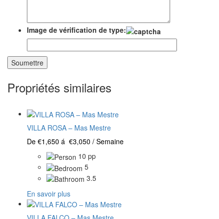
Image de vérification de type:
Propriétés similaires
VILLA ROSA – Mas Mestre
De €1,650 á €3,050 / Semaine
10 pp
5
3.5
En savoir plus
VILLA FALCO – Mas Mestre