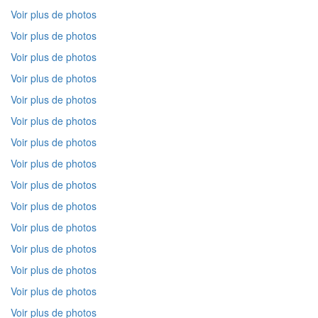
Voir plus de photos
Voir plus de photos
Voir plus de photos
Voir plus de photos
Voir plus de photos
Voir plus de photos
Voir plus de photos
Voir plus de photos
Voir plus de photos
Voir plus de photos
Voir plus de photos
Voir plus de photos
Voir plus de photos
Voir plus de photos
Voir plus de photos