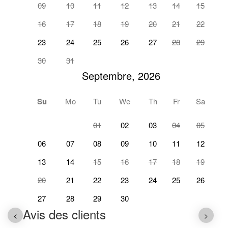
09
10
11
12
13
14
15
16
17
18
19
20
21
22
23
24
25
26
27
28
29
30
31
Septembre, 2026
Su
Mo
Tu
We
Th
Fr
Sa
01
02
03
04
05
06
07
08
09
10
11
12
13
14
15
16
17
18
19
20
21
22
23
24
25
26
27
28
29
30
Avis des clients
<
>