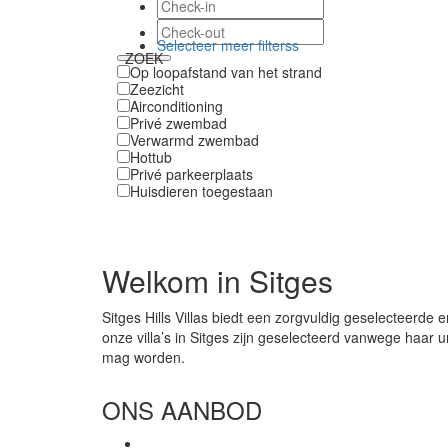
Selecteer meer filterss
ZOEK
Op loopafstand van het strand
Zeezicht
Airconditioning
Privé zwembad
Verwarmd zwembad
Hottub
Privé parkeerplaats
Huisdieren toegestaan
Welkom in Sitges
Sitges Hills Villas biedt een zorgvuldig geselecteerde e
onze villa’s in Sitges zijn geselecteerd vanwege haar 
mag worden.
ONS AANBOD