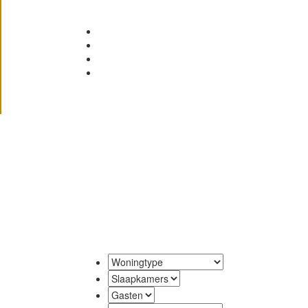
Bekijk alle Huizen
Speciale aanbiedingen
Beheer van vakantiehuizen
Contact
Vind j
Prachtige 